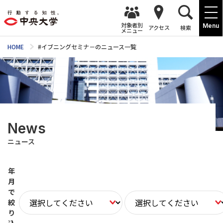
対象者別
Menu
アクセス
検索
メニュー
HOME
#イブニングセミナ－のニュース一覧
News
ニュース
年
月
で
絞
り