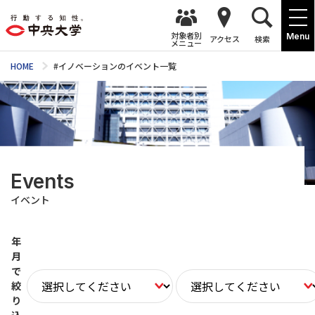
対象者別
Menu
アクセス
検索
メニュー
HOME
#イノベーションのイベント一覧
Events
イベント
年
月
で
絞
り