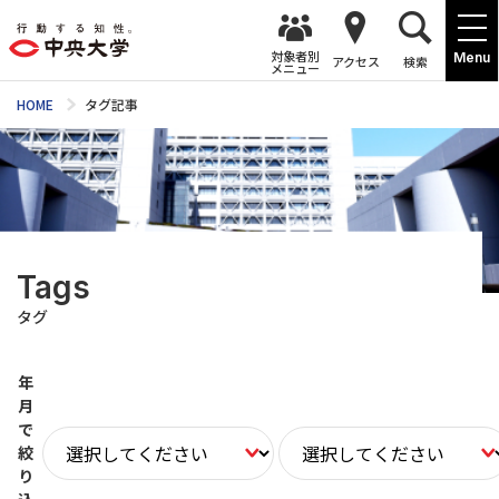
対象者別
Menu
アクセス
検索
メニュー
HOME
タグ記事
Tags
タグ
年
月
で
絞
り