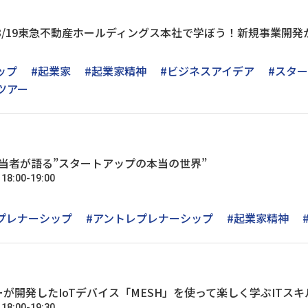
3/19東急不動産ホールディングス本社で学ぼう！新規事業開
ップ
#起業家
#起業家精神
#ビジネスアイデア
#スタ
ツアー
担当者が語る”スタートアップの本当の世界”
:00-19:00
）
プレナーシップ
#アントレプレナーシップ
#起業家精神
が開発したIoTデバイス「MESH」を使って楽しく学ぶITス
:00-19:30