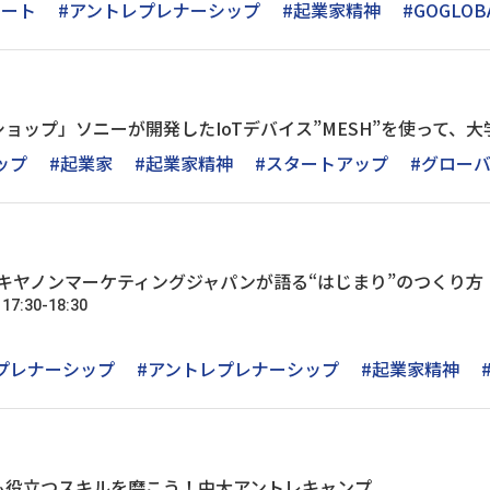
ポート
#アントレプレナーシップ
#起業家精神
#GOGLO
ショップ」ソニーが開発したIoTデバイス”MESH”を使って、
ップ
#起業家
#起業家精神
#スタートアップ
#グロー
大生！キヤノンマーケティングジャパンが語る“はじまり”のつくり方
:30-18:30
）
プレナーシップ
#アントレプレナーシップ
#起業家精神
も役立つスキルを磨こう！中大アントレキャンプ