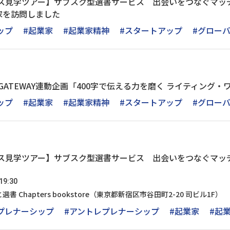
フィス見学ツアー】サブスク型選書サービス 出会いをつなぐマッチン
家を訪問しました
ップ
#起業家
#起業家精神
#スタートアップ
#グロー
TUP GATEWAY連動企画「400字で伝える力を磨く ライティ
ップ
#起業家
#起業家精神
#スタートアップ
#グロー
フィス見学ツアー】サブスク型選書サービス 出会いをつなぐマッチン
9:30
書 Chapters bookstore（東京都新宿区市谷田町2-20 司ビル1
プレナーシップ
#アントレプレナーシップ
#起業家
#起