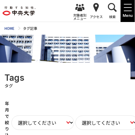
対象者別
Menu
アクセス
検索
メニュー
HOME
タグ記事
Tags
タグ
年
月
で
絞
り