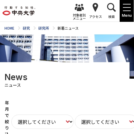
対象者別
Menu
アクセス
検索
メニュー
HOME
研究
研究所
新着ニュース
News
ニュース
年
月
で
絞
り