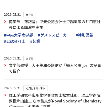
2026.05.21
商学部
商学部「簿記論」で元公認会計士で起業家の井口恵社
長による講演を実施
#中央大学商学部
#ゲストスピーカー
#特別講義
#公認会計士
#起業
2026.05.21
文学部
文学部教授 大田美和の短歌が『婦人公論.jp』の記事
で紹介
2026.05.21
応用化学科・専攻
理工学研究科応用化学専攻修士松本佳那，理工学術院
教授片山建二 らの論文がRoyal Society of Chemicsty
ジャーナルの表紙に採用