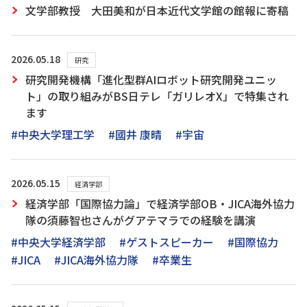
文学部教授 大田美和が日本近代文学館の館報に寄稿
2026.05.18
研究
研究開発機構「進化型群AIロボット研究開発ユニッ
ト」の取り組みがBS日テレ「ガリレオX」で特集され
ます
#中央大学理工学
#國井 康晴
#宇宙
2026.05.15
経済学部
経済学部「国際協力論」で経済学部OB・JICA海外協力
隊の須藤智也さんがグアテマラでの経験を講演
#中央大学経済学部
#ゲストスピーカー
#国際協力
#JICA
#JICA海外協力隊
#卒業生