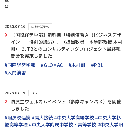
込
む
2026.07.16
国際経営学部
【国際経営学部】新科目「特別演習Ａ（ビジネスデザ
インⅠ：協創的議論）」（担当教員：本学部教授 木村
剛）でJTBとのコンサルティングプロジェクト最終報
告会を実施しました
#国際経営学部
#GLOMAC
#木村剛
#PBL
#入門演習
2026.07.15
TOP
附属生ウェルカムイベント（多摩キャンパス）を開催
しました
#附属校連携 #高大接続 #中央大学高等学校 #中央大学杉
並高等学校 #中央大学附属中学校・高等学校 #中央大学附