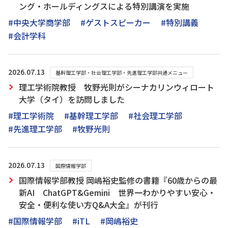
ング・ホールディングスによる特別講演を実施
#中央大学商学部
#ゲストスピーカー
#特別講義
#会計学科
2026.07.13
基幹理工学部・社会理工学部・先進理工学部共通メニュー
理工学術院教授 牧野光則がシーナカリンウィロート
大学（タイ）を訪問しました
#理工学術院
#基幹理工学部
#社会理工学部
#先進理工学部
#牧野光則
2026.07.13
国際情報学部
国際情報学部教授 岡嶋裕史監修の書籍『60歳からの最
新AI ChatGPT&Gemini 世界一わかりやすい安心・
安全・便利な使い方Q&A大全』が刊行
#国際情報学部
#iTL
#岡嶋裕史