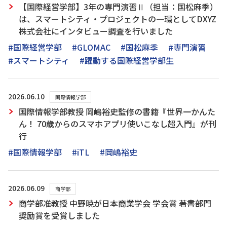
【国際経営学部】3年の専門演習Ⅱ（担当：国松麻季）
は、スマートシティ・プロジェクトの一環としてDXYZ
株式会社にインタビュー調査を行いました
#国際経営学部
#GLOMAC
#国松麻季
#専門演習
#スマートシティ
#躍動する国際経営学部生
2026.06.10
国際情報学部
国際情報学部教授 岡嶋裕史監修の書籍『世界一かんた
ん！ 70歳からのスマホアプリ使いこなし超入門』が刊
行
#国際情報学部
#iTL
#岡嶋裕史
2026.06.09
商学部
商学部准教授 中野暁が日本商業学会 学会賞 著書部門
奨励賞を受賞しました