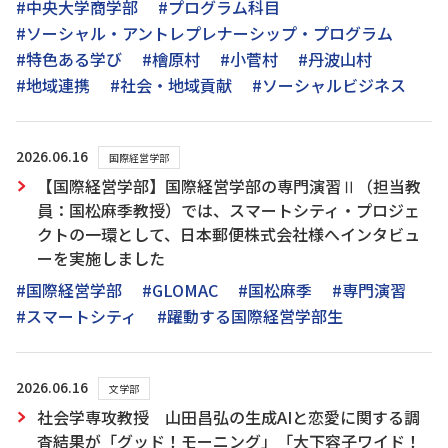
#中央大学商学部
#プログラム科目
#ソーシャル・アントレプレナーシップ・プログラム
#特色ある学び
#檜原村
#小菅村
#丹波山村
#地域連携
#社会・地域貢献
#ソーシャルビジネス
2026.06.16
国際経営学部
【国際経営学部】国際経営学部の専門演習Ⅱ（担当教
員：国松麻季教授）では、スマートシティ・プロジェ
クトの一環として、日本郵便株式会社様へインタビュ
ーを実施しました
#国際経営学部
#GLOMAC
#国松麻季
#専門演習
#スマートシティ
#躍動する国際経営学部生
2026.06.16
文学部
社会学専攻教授 山田昌弘の生成AIと恋愛に関する調
査結果が「グッド！モーニング」「大下容子ワイド！