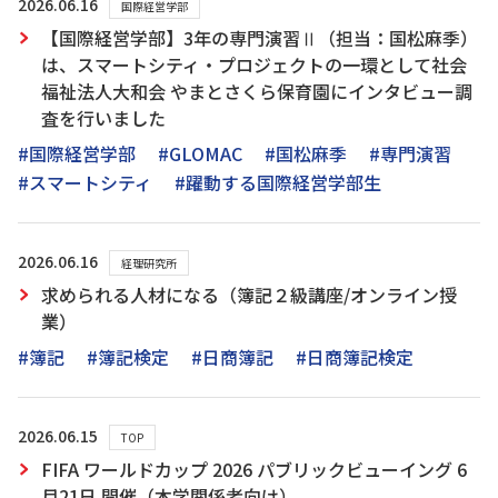
2026.06.16
国際経営学部
【国際経営学部】3年の専門演習Ⅱ（担当：国松麻季）
は、スマートシティ・プロジェクトの一環として社会
福祉法人大和会 やまとさくら保育園にインタビュー調
査を行いました
#国際経営学部
#GLOMAC
#国松麻季
#専門演習
#スマートシティ
#躍動する国際経営学部生
2026.06.16
経理研究所
求められる人材になる（簿記２級講座/オンライン授
業）
#簿記
#簿記検定
#日商簿記
#日商簿記検定
2026.06.15
TOP
FIFA ワールドカップ 2026 パブリックビューイング 6
月21日 開催（本学関係者向け）