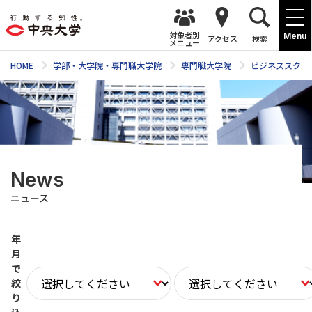
対象者別
Menu
アクセス
検索
メニュー
HOME
学部・大学院・専門職大学院
専門職大学院
ビジネススクー
News
ニュース
年
月
で
絞
り