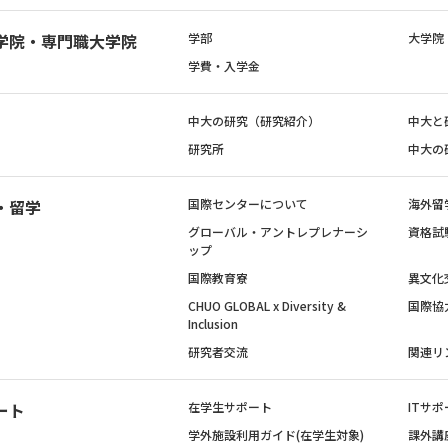
学院・専門職大学院
学部
大学院
学費・入学金
中大の研究（研究紹介）
中大と
研究所
中大の
・留学
国際センターについて
海外留
グローバル・アントレプレナーシ
資格試
ップ
国際教育寮
異文化
CHUO GLOBAL x Diversity &
国際協
Inclusion
研究者交流
関連リ
ート
在学生サポート
ITサポ
学外施設利用ガイド(在学生対象)
課外講