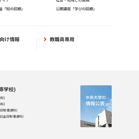
組「知の回廊」
公開講座「学びの回廊」
向け情報
教職員専用
等学校)
科)
科)
日制 普通科)
(全日制 普通科)