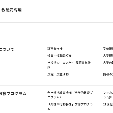
教職員専用
について
理事長挨拶
学長挨
役員・役職者紹介
大学概
学校法人中央大学 中長期事業計
大学の
画
広報・広聴活動
情報の
教育プログラム
全学連携教育機構（全学的教育プ
ファカ
ログラム）
ラム(FL
「知性×行動特性」学修プログラ
21世
ム