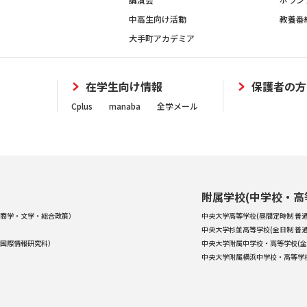
中高生向け活動
教養番
大手町アカデミア
在学生向け情報
保護者の方
Cplus
manaba
全学メール
附属学校(中学校・高
商学・文学・総合政策）
中央大学高等学校(昼間定時制 普通
中央大学杉並高等学校(全日制 普通
国際情報研究科）
中央大学附属中学校・高等学校(全
中央大学附属横浜中学校・高等学校