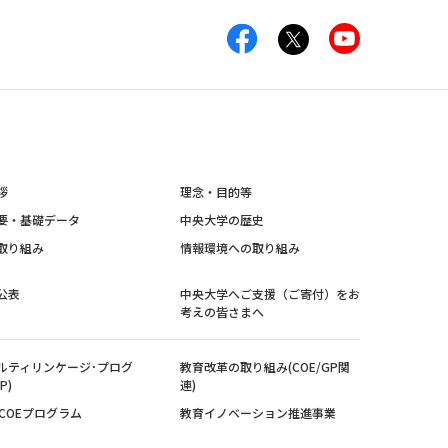
拶
理念・目的等
要・基礎データ
中央大学の歴史
取り組み
情報環境への取り組み
公表
中央大学へご支援（ご寄付）をお
考えの皆さまへ
ルティリンケージ･プログ
教育改革の取り組み(COE/GP関
P)
連)
紀COEプログラム
教育イノベーション推進事業