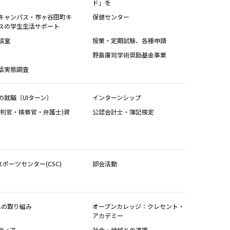
ド」を
キャンパス・市ヶ谷田町キ
保健センター
スの学生生活サポート
談室
授業・定期試験、各種申請
野島廣司学術奨励基金事業
活実態調査
の就職（UIターン）
インターンシップ
裁判官・検察官・弁護士)資
公認会計士・簿記検定
スポーツセンター(CSC)
部会活動
sへの取り組み
オープンカレッジ：クレセント・
アカデミー
ティア
社会・地域との連携