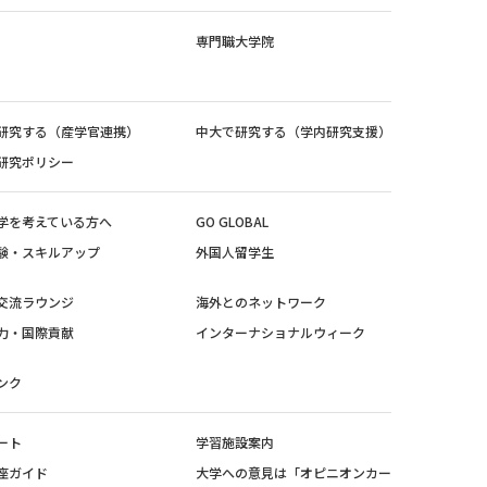
専門職大学院
研究する（産学官連携）
中大で研究する（学内研究支援）
研究ポリシー
学を考えている方へ
GO GLOBAL
験・スキルアップ
外国人留学生
交流ラウンジ
海外とのネットワーク
力・国際貢献
インターナショナルウィーク
ンク
ート
学習施設案内
座ガイド
大学への意見は「オピニオンカー