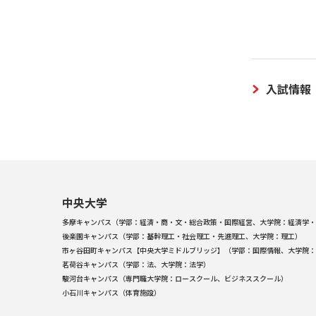
入試情報
中央大学
多摩キャンパス（学部：経済・商・文・総合政策・国際経営、大学院：経済学・
後楽園キャンパス（学部：基幹理工・社会理工・先進理工、大学院：理工）
市ヶ谷田町キャンパス【中央大学ミドルブリッジ】（学部：国際情報、大学院：
茗荷谷キャンパス（学部：法、大学院：法学）
駿河台キャンパス（専門職大学院：ロースクール、ビジネススクール）
小石川キャンパス（体育施設）