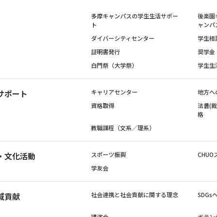
多摩キャンパスの学生生活サポー
後楽園
ト
ャンパ
ダイバーシティセンター
学生相
証明書発行
奨学金
白門祭（大学祭）
学生生
サポート
キャリアセンター
地方へ
資格取得
法曹(
格
教職課程（文系／理系）
・文化活動
スポーツ振興
CHUO
学友会
域貢献
社会連携と社会貢献に関する理念
SDG
講演会
ボラン