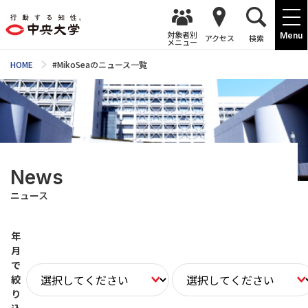
対象者別
Menu
アクセス
検索
メニュー
HOME
#MikoSeaのニュース一覧
News
ニュース
年
月
で
絞
り