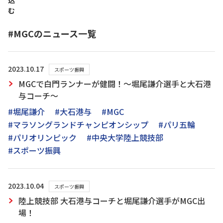
込
む
#MGCのニュース一覧
2023.10.17
スポーツ振興
MGCで白門ランナーが健闘！～堀尾謙介選手と大石港
与コーチ～
#堀尾謙介
#大石港与
#MGC
#マラソングランドチャンピオンシップ
#パリ五輪
#パリオリンピック
#中央大学陸上競技部
#スポーツ振興
2023.10.04
スポーツ振興
陸上競技部 大石港与コーチと堀尾謙介選手がMGC出
場！