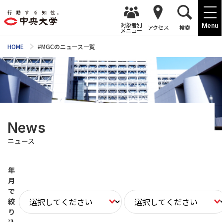
対象者別
Menu
アクセス
検索
メニュー
HOME
#MGCのニュース一覧
News
ニュース
年
月
で
絞
り