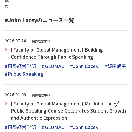
込
む
#John Laceyのニュース一覧
2026.07.24
国際経営学部
[Faculty of Global Management] Building
Confidence Through Public Speaking
#国際経営学部
#GLOMAC
#John Lacey
#飯田朝子
#Public Speaking
2026.01.06
国際経営学部
[Faculty of Global Management] Mr. John Lacey’s
Public Speaking Course Celebrates Student Growth
and Authentic Expression
#国際経営学部
#GLOMAC
#John Lacey