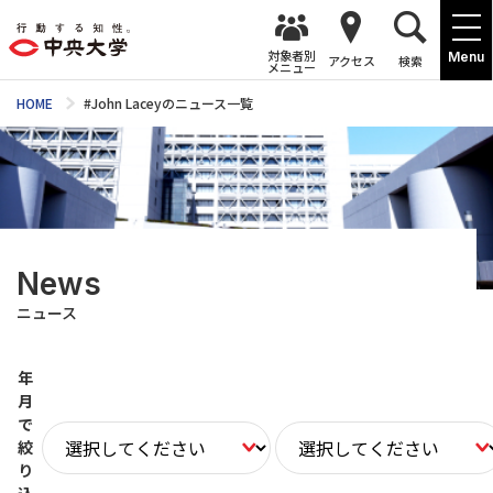
対象者別
Menu
アクセス
検索
メニュー
HOME
#John Laceyのニュース一覧
News
ニュース
年
月
で
絞
り