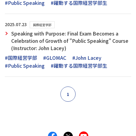
#Public Speaking
#躍動する国際経営学部生
2025.07.23
国際経営学部
Speaking with Purpose: Final Exam Becomes a
Celebration of Growth of "Public Speaking" Course
(Instructor: John Lacey)
#国際経営学部
#GLOMAC
#John Lacey
#Public Speaking
#躍動する国際経営学部生
1