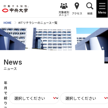
対象者別
Menu
アクセス
検索
メニュー
HOME
#ITリテラシーのニュース一覧
News
ニュース
年
月
で
絞
り