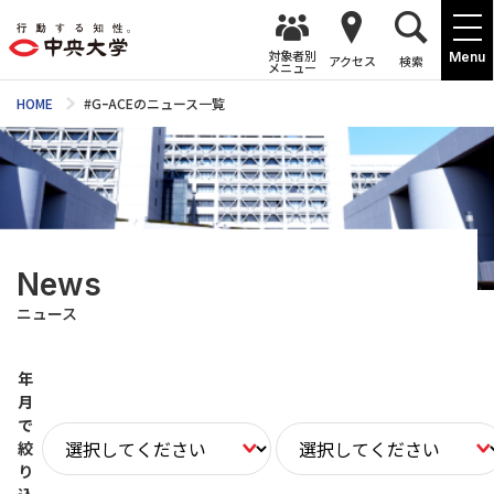
対象者別
Menu
アクセス
検索
メニュー
HOME
#GｰACEのニュース一覧
News
ニュース
年
月
で
絞
り