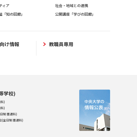
ティア
社会・地域との連携
組「知の回廊」
公開講座「学びの回廊」
向け情報
教職員専用
等学校)
科)
科)
日制 普通科)
(全日制 普通科)