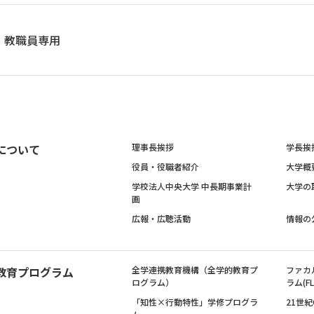
教職員専用
について
理事長挨拶
学長挨
役員・役職者紹介
大学概
学校法人中央大学 中長期事業計
大学の
画
広報・広聴活動
情報の
教育プログラム
全学連携教育機構（全学的教育プ
ファカ
ログラム）
ラム(FL
「知性×行動特性」学修プログラ
21世