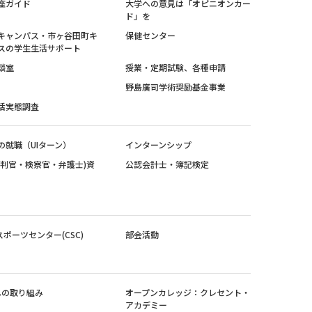
座ガイド
大学への意見は「オピニオンカー
ド」を
キャンパス・市ヶ谷田町キ
保健センター
スの学生生活サポート
談室
授業・定期試験、各種申請
野島廣司学術奨励基金事業
活実態調査
の就職（UIターン）
インターンシップ
裁判官・検察官・弁護士)資
公認会計士・簿記検定
スポーツセンター(CSC)
部会活動
sへの取り組み
オープンカレッジ：クレセント・
アカデミー