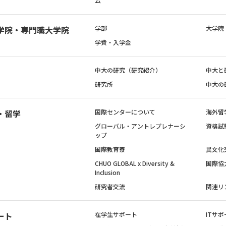
ム
学院・専門職大学院
学部
大学院
学費・入学金
中大の研究（研究紹介）
中大と
研究所
中大の
・留学
国際センターについて
海外留
グローバル・アントレプレナーシ
資格試
ップ
国際教育寮
異文化
CHUO GLOBAL x Diversity &
国際協
Inclusion
研究者交流
関連リ
ート
在学生サポート
ITサポ