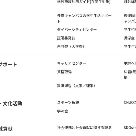
学外施設利用ガイド(在学生対象)
課外講
多摩キャンパスの学生生活サポー
後楽園
ト
ャンパ
ダイバーシティセンター
学生相
証明書発行
奨学金
白門祭（大学祭）
学生生
サポート
キャリアセンター
地方へ
資格取得
法曹(
格
教職課程（文系／理系）
・文化活動
スポーツ振興
CHUO
学友会
域貢献
社会連携と社会貢献に関する理念
SDG