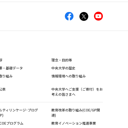
拶
理念・目的等
要・基礎データ
中央大学の歴史
取り組み
情報環境への取り組み
公表
中央大学へご支援（ご寄付）をお
考えの皆さまへ
ルティリンケージ･プログ
教育改革の取り組み(COE/GP関
P)
連)
紀COEプログラム
教育イノベーション推進事業