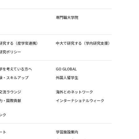
専門職大学院
研究する（産学官連携）
中大で研究する（学内研究支援）
研究ポリシー
学を考えている方へ
GO GLOBAL
験・スキルアップ
外国人留学生
交流ラウンジ
海外とのネットワーク
力・国際貢献
インターナショナルウィーク
ンク
ート
学習施設案内