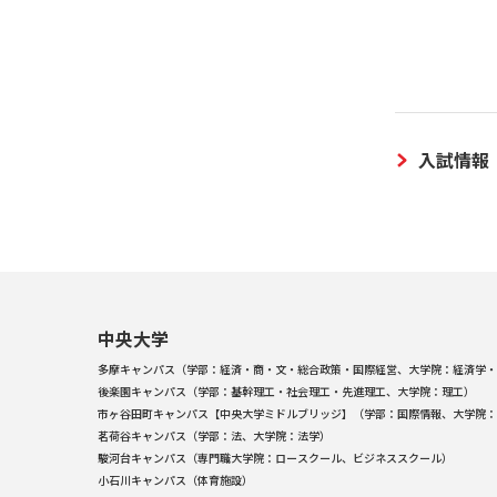
入試情報
中央大学
多摩キャンパス（学部：経済・商・文・総合政策・国際経営、大学院：経済学・
後楽園キャンパス（学部：基幹理工・社会理工・先進理工、大学院：理工）
市ヶ谷田町キャンパス【中央大学ミドルブリッジ】（学部：国際情報、大学院：
茗荷谷キャンパス（学部：法、大学院：法学）
駿河台キャンパス（専門職大学院：ロースクール、ビジネススクール）
小石川キャンパス（体育施設）