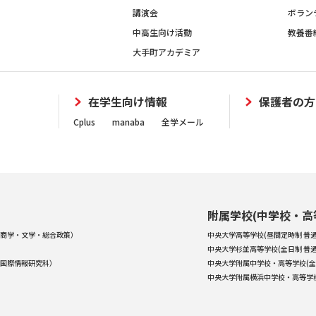
講演会
ボラン
中高生向け活動
教養番
大手町アカデミア
在学生向け情報
保護者の方
Cplus
manaba
全学メール
附属学校(中学校・高
商学・文学・総合政策）
中央大学高等学校(昼間定時制 普通
中央大学杉並高等学校(全日制 普通
国際情報研究科）
中央大学附属中学校・高等学校(全
中央大学附属横浜中学校・高等学校