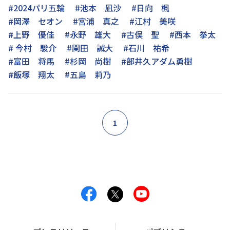
#2024パリ五輪
#池本 凪沙
#日向 楓
#岡澤 セオン
#宮浦 真之
#江村 美咲
#上野 優佳
#永野 雄大
#古俣 聖
#西本 拳太
# 今村 駿介
#関田 誠大
#石川 祐希
#富田 将馬
#杉岡 尚樹
#部井久アダム勇樹
#飯塚 翔太
#五島 莉乃
1