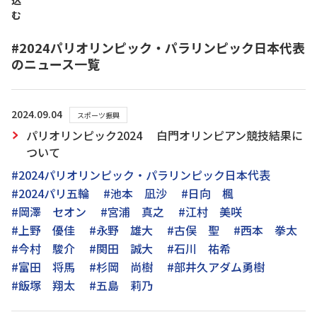
込
む
#2024パリオリンピック・パラリンピック日本代表
のニュース一覧
2024.09.04
スポーツ振興
パリオリンピック2024 白門オリンピアン競技結果に
ついて
#2024パリオリンピック・パラリンピック日本代表
#2024パリ五輪
#池本 凪沙
#日向 楓
#岡澤 セオン
#宮浦 真之
#江村 美咲
#上野 優佳
#永野 雄大
#古俣 聖
#西本 拳太
#今村 駿介
#関田 誠大
#石川 祐希
#富田 将馬
#杉岡 尚樹
#部井久アダム勇樹
#飯塚 翔太
#五島 莉乃