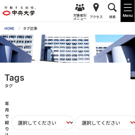
対象者別
Menu
アクセス
検索
メニュー
HOME
タグ記事
Tags
タグ
年
月
で
絞
り