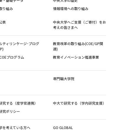
要・基礎データ
中央大学の歴史
取り組み
情報環境への取り組み
公表
中央大学へご支援（ご寄付）をお
考えの皆さまへ
ルティリンケージ･プログ
教育改革の取り組み(COE/GP関
P)
連)
紀COEプログラム
教育イノベーション推進事業
専門職大学院
研究する（産学官連携）
中大で研究する（学内研究支援）
研究ポリシー
学を考えている方へ
GO GLOBAL