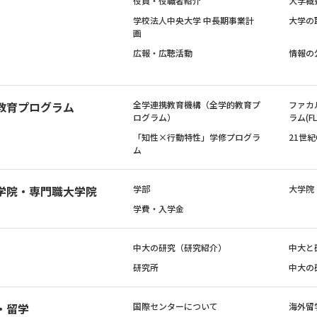
役員・役職者紹介
大学概
学校法人中央大学 中長期事業計
大学の
画
広報・広聴活動
情報の
教育プログラム
全学連携教育機構（全学的教育プ
ファカ
ログラム）
ラム(FL
「知性×行動特性」学修プログラ
21世
ム
学院・専門職大学院
学部
大学院
学費・入学金
中大の研究（研究紹介）
中大と
研究所
中大の
・留学
国際センターについて
海外留