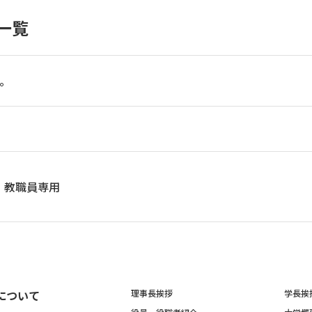
一覧
。
教職員専用
について
理事長挨拶
学長挨