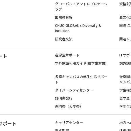
グローバル・アントレプレナーシ
資格試
ップ
国際教育寮
異文化
CHUO GLOBAL x Diversity &
国際協
Inclusion
研究者交流
関連リ
ート
在学生サポート
ITサポ
学外施設利用ガイド(在学生対象)
課外講
多摩キャンパスの学生生活サポー
後楽園
ト
ャンパ
ダイバーシティセンター
学生相
証明書発行
奨学金
白門祭（大学祭）
学生生
サポート
キャリアセンター
地方へ
資格取得
法曹(