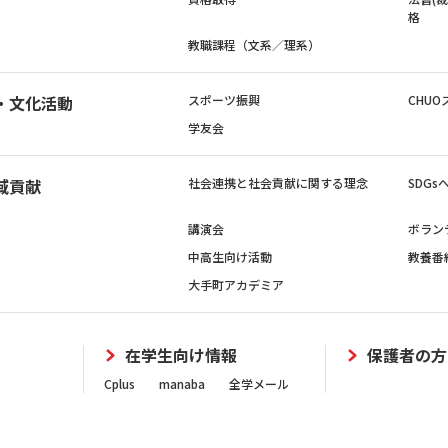
格
教職課程（文系／理系）
・文化活動
スポーツ振興
CHUO
学友会
域貢献
社会連携と社会貢献に関する理念
SDG
講演会
ボラン
中高生向け活動
教養番
大手町アカデミア
在学生向け情報
保護者の方
Cplus
manaba
全学メール