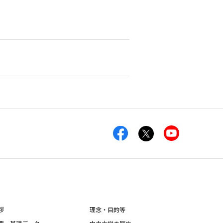
拶
理念・目的等