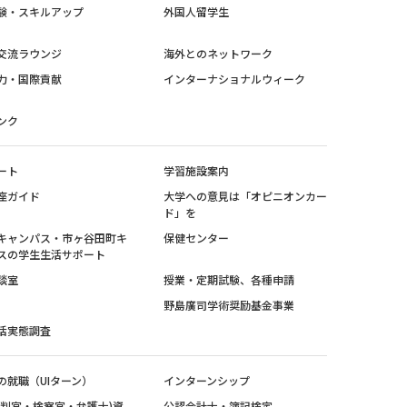
験・スキルアップ
外国人留学生
交流ラウンジ
海外とのネットワーク
力・国際貢献
インターナショナルウィーク
ンク
ート
学習施設案内
座ガイド
大学への意見は「オピニオンカー
ド」を
キャンパス・市ヶ谷田町キ
保健センター
スの学生生活サポート
談室
授業・定期試験、各種申請
野島廣司学術奨励基金事業
活実態調査
の就職（UIターン）
インターンシップ
裁判官・検察官・弁護士)資
公認会計士・簿記検定