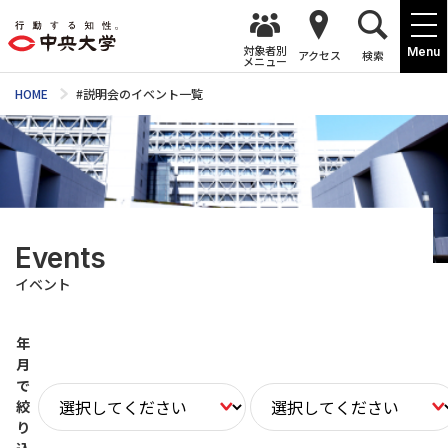
対象者別
Menu
アクセス
検索
メニュー
HOME
#説明会のイベント一覧
Events
イベント
年
月
で
絞
り