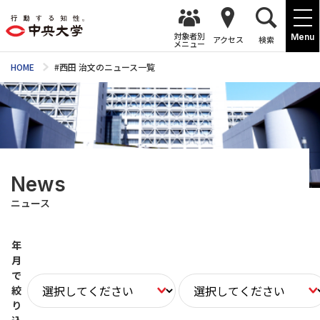
対象者別
Menu
アクセス
検索
メニュー
HOME
#西田 治文のニュース一覧
News
ニュース
年
月
で
絞
り