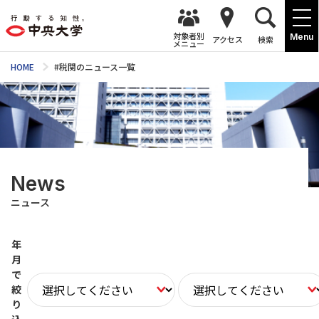
対象者別
Menu
アクセス
検索
メニュー
HOME
#税関のニュース一覧
News
ニュース
年
月
で
絞
り