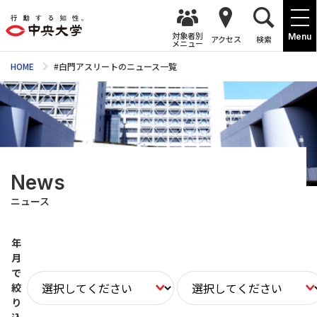
対象者別
Menu
アクセス
検索
メニュー
HOME
#白門アスリートのニュース一覧
News
ニュース
年
月
で
絞
り