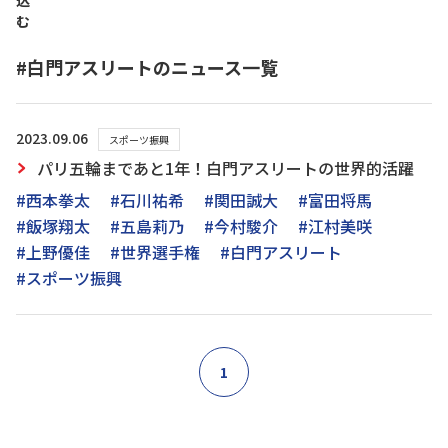
込
む
#白門アスリートのニュース一覧
2023.09.06
スポーツ振興
パリ五輪まであと1年！白門アスリートの世界的活躍
#西本拳太
#石川祐希
#関田誠大
#富田将馬
#飯塚翔太
#五島莉乃
#今村駿介
#江村美咲
#上野優佳
#世界選手権
#白門アスリート
#スポーツ振興
1