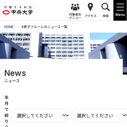
対象者別
Menu
アクセス
検索
メニュー
HOME
#男子フルーレのニュース一覧
News
ニュース
年
月
で
絞
り