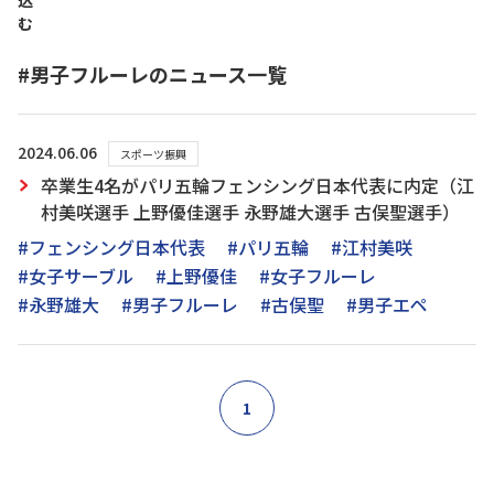
込
む
#男子フルーレのニュース一覧
2024.06.06
スポーツ振興
卒業生4名がパリ五輪フェンシング日本代表に内定（江
村美咲選手 上野優佳選手 永野雄大選手 古俣聖選手）
#フェンシング日本代表
#パリ五輪
#江村美咲
#女子サーブル
#上野優佳
#女子フルーレ
#永野雄大
#男子フルーレ
#古俣聖
#男子エペ
1