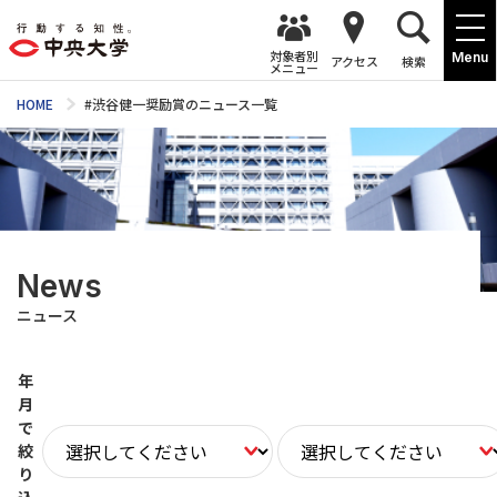
対象者別
Menu
アクセス
検索
メニュー
HOME
#渋谷健一奨励賞のニュース一覧
News
ニュース
年
月
で
絞
り