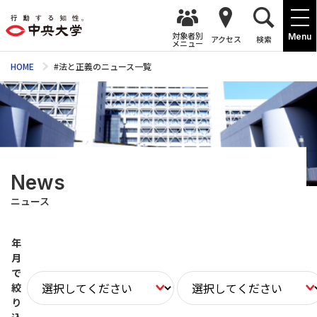
対象者別
Menu
アクセス
検索
メニュー
HOME
#法と正義のニュース一覧
News
ニュース
年
月
で
絞
り