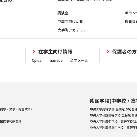
講演会
ボラン
中高生向け活動
教養番
大手町アカデミア
在学生向け情報
保護者の方
Cplus
manaba
全学メール
附属学校(中学校・高
商学・文学・総合政策）
中央大学高等学校(昼間定時制 普通
中央大学杉並高等学校(全日制 普通
国際情報研究科）
中央大学附属中学校・高等学校(全
中央大学附属横浜中学校・高等学校