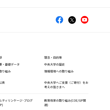
拶
理念・目的等
要・基礎データ
中央大学の歴史
取り組み
情報環境への取り組み
公表
中央大学へご支援（ご寄付）をお
考えの皆さまへ
ルティリンケージ･プログ
教育改革の取り組み(COE/GP関
P)
連)