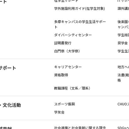
ート
在学生サポート
ITサポ
学外施設利用ガイド(在学生対象)
課外講
多摩キャンパスの学生生活サポー
後楽園
ト
ャンパ
ダイバーシティセンター
学生相
証明書発行
奨学金
白門祭（大学祭）
学生生
サポート
キャリアセンター
地方へ
資格取得
法曹(
格
教職課程（文系／理系）
・文化活動
スポーツ振興
CHUO
学友会
域貢献
社会連携と社会貢献に関する理念
SDG