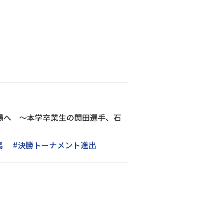
場へ ～本学卒業生の関田選手、石
馬
#決勝トーナメント進出