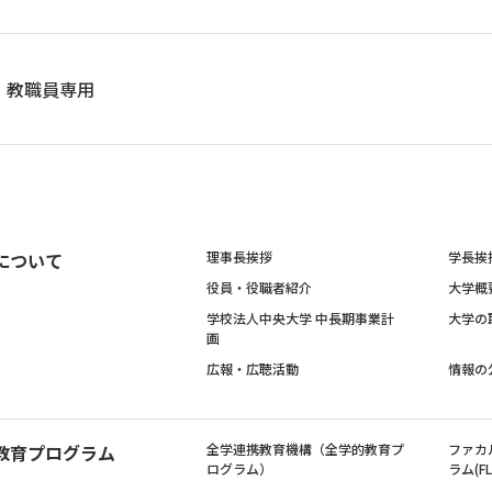
教職員専用
について
理事長挨拶
学長挨
役員・役職者紹介
大学概
学校法人中央大学 中長期事業計
大学の
画
広報・広聴活動
情報の
教育プログラム
全学連携教育機構（全学的教育プ
ファカ
ログラム）
ラム(FL