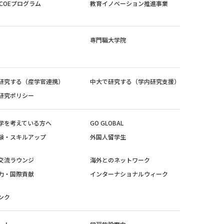
紀COEプログラム
教育イノベーション推進事業
専門職大学院
研究する（産学官連携）
中大で研究する（学内研究支援）
研究ポリシー
学を考えている方へ
GO GLOBAL
験・スキルアップ
外国人留学生
交流ラウンジ
海外とのネットワーク
力・国際貢献
インターナショナルウィーク
ンク