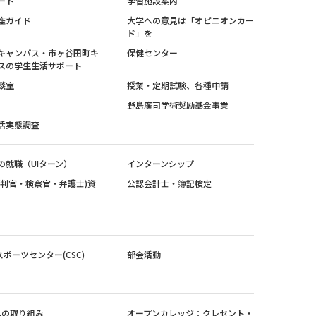
ート
学習施設案内
座ガイド
大学への意見は「オピニオンカー
ド」を
キャンパス・市ヶ谷田町キ
保健センター
スの学生生活サポート
談室
授業・定期試験、各種申請
野島廣司学術奨励基金事業
活実態調査
の就職（UIターン）
インターンシップ
裁判官・検察官・弁護士)資
公認会計士・簿記検定
スポーツセンター(CSC)
部会活動
sへの取り組み
オープンカレッジ：クレセント・