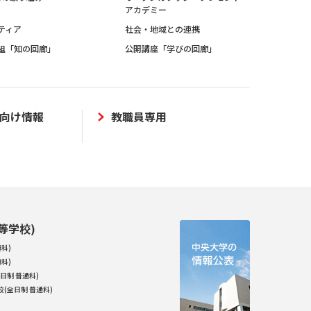
アカデミー
ティア
社会・地域との連携
組「知の回廊」
公開講座「学びの回廊」
向け情報
教職員専用
等学校)
科)
科)
日制 普通科)
(全日制 普通科)