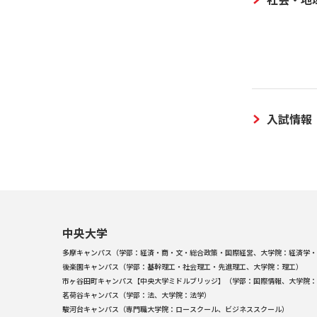
入試情報
中央大学
多摩キャンパス（学部：経済・商・文・総合政策・国際経営、大学院：経済学・
後楽園キャンパス（学部：基幹理工・社会理工・先進理工、大学院：理工）
市ヶ谷田町キャンパス【中央大学ミドルブリッジ】（学部：国際情報、大学院：
茗荷谷キャンパス（学部：法、大学院：法学）
駿河台キャンパス（専門職大学院：ロースクール、ビジネススクール）