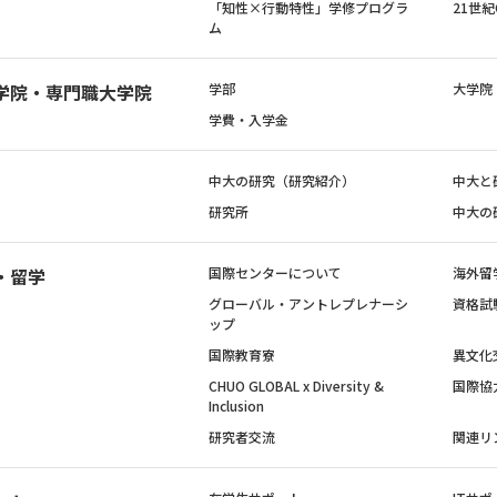
「知性×行動特性」学修プログラ
21世
ム
学院・専門職大学院
学部
大学院
学費・入学金
中大の研究（研究紹介）
中大と
研究所
中大の
・留学
国際センターについて
海外留
グローバル・アントレプレナーシ
資格試
ップ
国際教育寮
異文化
CHUO GLOBAL x Diversity &
国際協
Inclusion
研究者交流
関連リ