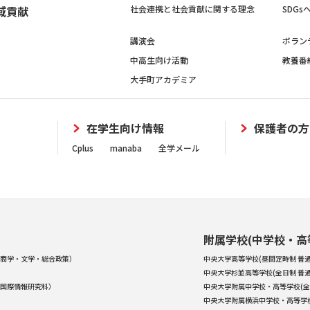
域貢献
社会連携と社会貢献に関する理念
SDG
講演会
ボラン
中高生向け活動
教養番
大手町アカデミア
在学生向け情報
保護者の方
Cplus
manaba
全学メール
附属学校(中学校・高
商学・文学・総合政策）
中央大学高等学校(昼間定時制 普通
中央大学杉並高等学校(全日制 普通
国際情報研究科）
中央大学附属中学校・高等学校(全
中央大学附属横浜中学校・高等学校