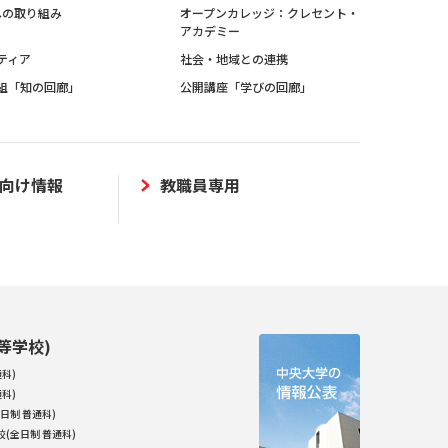
sへの取り組み
オープンカレッジ：クレセント・
アカデミー
ティア
社会・地域との連携
組「知の回廊」
公開講座「学びの回廊」
向け情報
教職員専用
等学校)
科)
科)
日制 普通科)
(全日制 普通科)