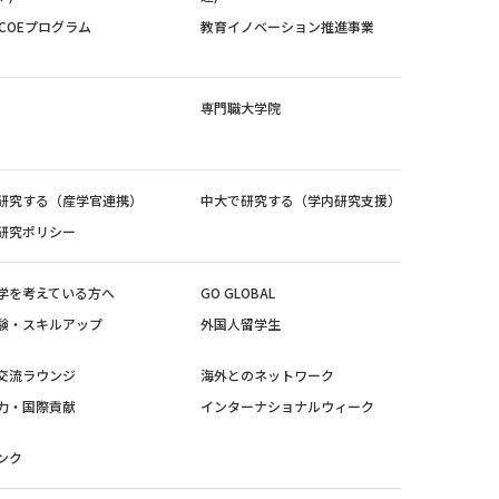
紀COEプログラム
教育イノベーション推進事業
専門職大学院
研究する（産学官連携）
中大で研究する（学内研究支援）
研究ポリシー
学を考えている方へ
GO GLOBAL
験・スキルアップ
外国人留学生
交流ラウンジ
海外とのネットワーク
力・国際貢献
インターナショナルウィーク
ンク