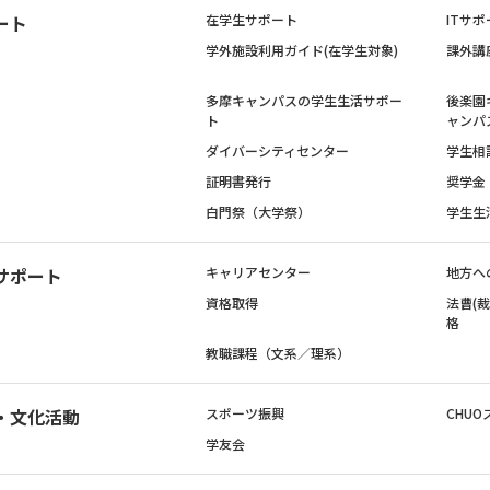
ート
在学生サポート
ITサポ
学外施設利用ガイド(在学生対象)
課外講
多摩キャンパスの学生生活サポー
後楽園
ト
ャンパ
ダイバーシティセンター
学生相
証明書発行
奨学金
白門祭（大学祭）
学生生
サポート
キャリアセンター
地方へ
資格取得
法曹(
格
教職課程（文系／理系）
・文化活動
スポーツ振興
CHUO
学友会