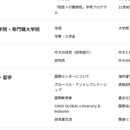
「知性×行動特性」学修プログラ
21世
ム
学院・専門職大学院
学部
大学院
学費・入学金
中大の研究（研究紹介）
中大と
研究所
中大の
・留学
国際センターについて
海外留
グローバル・アントレプレナーシ
資格試
ップ
国際教育寮
異文化
CHUO GLOBAL x Diversity &
国際協
Inclusion
研究者交流
関連リ