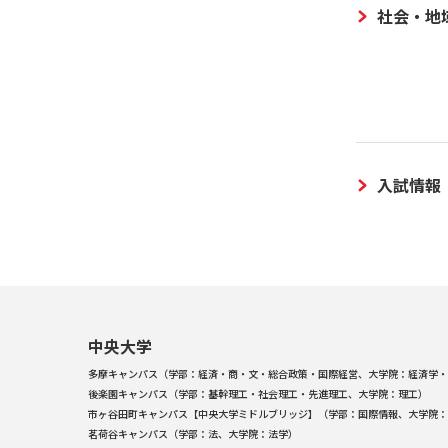
社会・地
入試情報
中央大学
多摩キャンパス（学部：経済・商・文・総合政策・国際経営、大学院：経済学・
後楽園キャンパス（学部：基幹理工・社会理工・先進理工、大学院：理工）
市ヶ谷田町キャンパス【中央大学ミドルブリッジ】（学部：国際情報、大学院：
茗荷谷キャンパス（学部：法、大学院：法学）