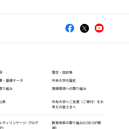
拶
理念・目的等
要・基礎データ
中央大学の歴史
取り組み
情報環境への取り組み
公表
中央大学へご支援（ご寄付）をお
考えの皆さまへ
ルティリンケージ･プログ
教育改革の取り組み(COE/GP関
P)
連)