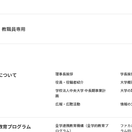
教職員専用
について
理事長挨拶
学長挨
役員・役職者紹介
大学概
学校法人中央大学 中長期事業計
大学の
画
広報・広聴活動
情報の
教育プログラム
全学連携教育機構（全学的教育プ
ファカ
ログラム）
ラム(FL