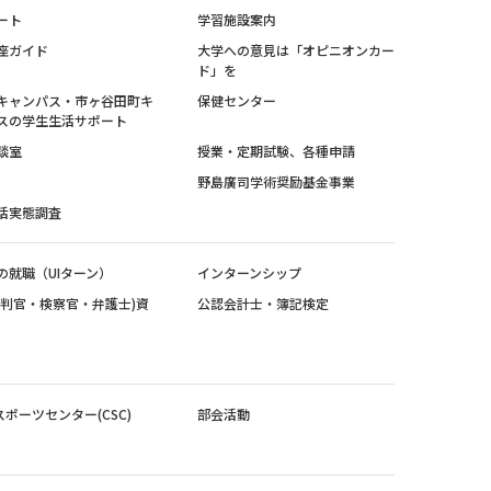
ート
学習施設案内
座ガイド
大学への意見は「オピニオンカー
ド」を
キャンパス・市ヶ谷田町キ
保健センター
スの学生生活サポート
談室
授業・定期試験、各種申請
野島廣司学術奨励基金事業
活実態調査
の就職（UIターン）
インターンシップ
裁判官・検察官・弁護士)資
公認会計士・簿記検定
スポーツセンター(CSC)
部会活動