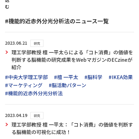
込
む
#機能的近赤外分光分析法のニュース一覧
2023.06.21
研究
理工学部教授 檀 一平太らによる「コト消費」の価値を
判断する脳機能の研究成果をWebマガジンのECzineが
紹介
#中央大学理工学部
#檀 一平太
#脳科学
#IKEA効果
#マーケティング
#脳活動パターン
#機能的近赤外分光分析法
2023.04.19
研究
理工学部教授 檀 一平太：「コト消費」の価値を判断す
る脳機能の可視化に成功！