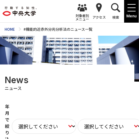
対象者別
Menu
アクセス
検索
メニュー
HOME
#機能的近赤外分光分析法のニュース一覧
News
ニュース
年
月
で
絞
り