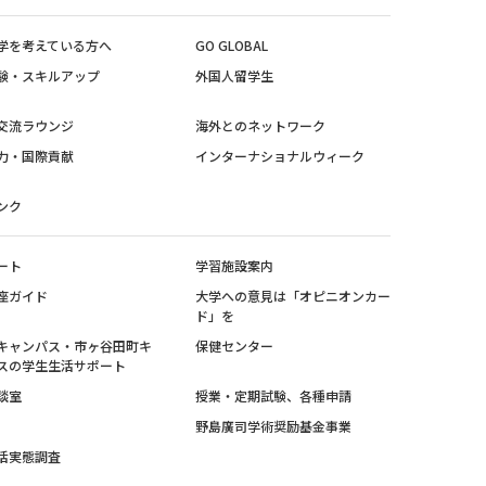
学を考えている方へ
GO GLOBAL
験・スキルアップ
外国人留学生
交流ラウンジ
海外とのネットワーク
力・国際貢献
インターナショナルウィーク
ンク
ート
学習施設案内
座ガイド
大学への意見は「オピニオンカー
ド」を
キャンパス・市ヶ谷田町キ
保健センター
スの学生生活サポート
談室
授業・定期試験、各種申請
野島廣司学術奨励基金事業
活実態調査