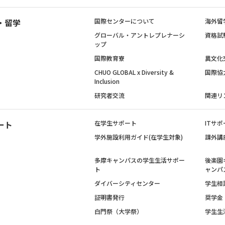
・留学
国際センターについて
海外留
グローバル・アントレプレナーシ
資格試
ップ
国際教育寮
異文化
CHUO GLOBAL x Diversity &
国際協
Inclusion
研究者交流
関連リ
ート
在学生サポート
ITサポ
学外施設利用ガイド(在学生対象)
課外講
多摩キャンパスの学生生活サポー
後楽園
ト
ャンパ
ダイバーシティセンター
学生相
証明書発行
奨学金
白門祭（大学祭）
学生生