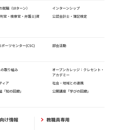
の就職（UIターン）
インターンシップ
裁判官・検察官・弁護士)資
公認会計士・簿記検定
スポーツセンター(CSC)
部会活動
sへの取り組み
オープンカレッジ：クレセント・
アカデミー
ティア
社会・地域との連携
組「知の回廊」
公開講座「学びの回廊」
向け情報
教職員専用