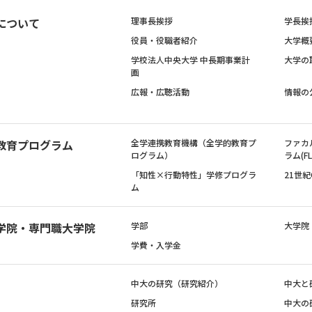
について
理事長挨拶
学長挨
役員・役職者紹介
大学概
学校法人中央大学 中長期事業計
大学の
画
広報・広聴活動
情報の
教育プログラム
全学連携教育機構（全学的教育プ
ファカ
ログラム）
ラム(FL
「知性×行動特性」学修プログラ
21世
ム
学院・専門職大学院
学部
大学院
学費・入学金
中大の研究（研究紹介）
中大と
研究所
中大の