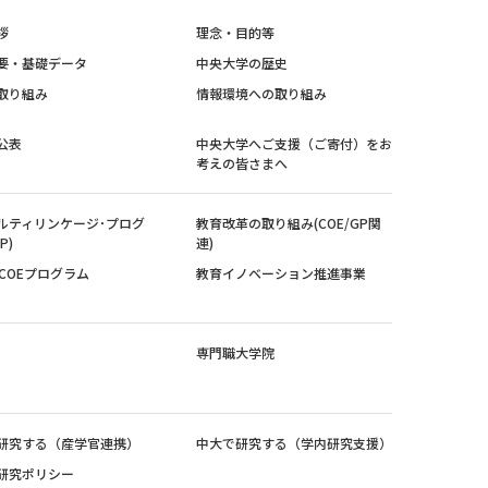
拶
理念・目的等
要・基礎データ
中央大学の歴史
取り組み
情報環境への取り組み
公表
中央大学へご支援（ご寄付）をお
考えの皆さまへ
ルティリンケージ･プログ
教育改革の取り組み(COE/GP関
P)
連)
紀COEプログラム
教育イノベーション推進事業
専門職大学院
研究する（産学官連携）
中大で研究する（学内研究支援）
研究ポリシー