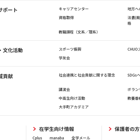
サポート
キャリアセンター
地方へ
資格取得
法曹(
格
教職課程（文系／理系）
・文化活動
スポーツ振興
CHUO
学友会
域貢献
社会連携と社会貢献に関する理念
SDG
講演会
ボラン
中高生向け活動
教養番
大手町アカデミア
在学生向け情報
保護者の方
Cplus
manaba
全学メール