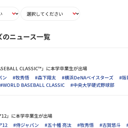
ーズのニュース一覧
BASEBALL CLASSIC™」に本学卒業生が出場
パン
#牧秀悟
#森下翔太
#横浜DeNAベイスターズ
#阪
#WORLD BASEBALL CLASSIC
#中央大学硬式野球部
12」に本学卒業生が出場
12
#侍ジャパン
#五十幡 亮汰
#牧秀悟
#古賀悠斗