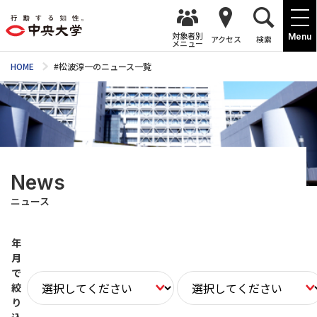
対象者別
Menu
アクセス
検索
メニュー
HOME
#松波淳一のニュース一覧
News
ニュース
年
月
で
絞
り