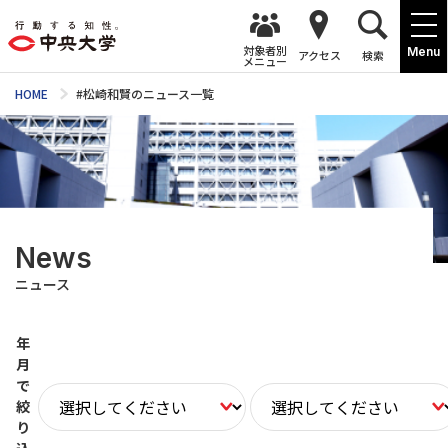
対象者別
Menu
アクセス
検索
メニュー
HOME
#松崎和賢のニュース一覧
News
ニュース
年
月
で
絞
り