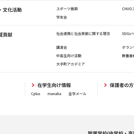
・文化活動
スポーツ振興
CHUO
学友会
域貢献
社会連携と社会貢献に関する理念
SDG
講演会
ボラン
中高生向け活動
教養番
大手町アカデミア
在学生向け情報
保護者の方
Cplus
manaba
全学メール
附属学校(中学校・高