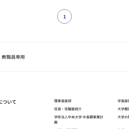
1
教職員専用
について
理事長挨拶
学長挨
役員・役職者紹介
大学概
学校法人中央大学 中長期事業計
大学の
画