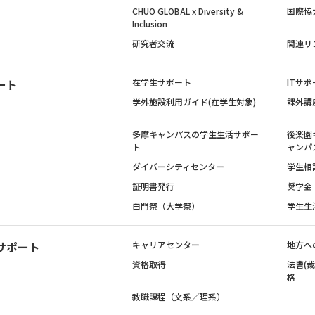
CHUO GLOBAL x Diversity &
国際協
Inclusion
研究者交流
関連リ
ート
在学生サポート
ITサポ
学外施設利用ガイド(在学生対象)
課外講
多摩キャンパスの学生生活サポー
後楽園
ト
ャンパ
ダイバーシティセンター
学生相
証明書発行
奨学金
白門祭（大学祭）
学生生
サポート
キャリアセンター
地方へ
資格取得
法曹(
格
教職課程（文系／理系）