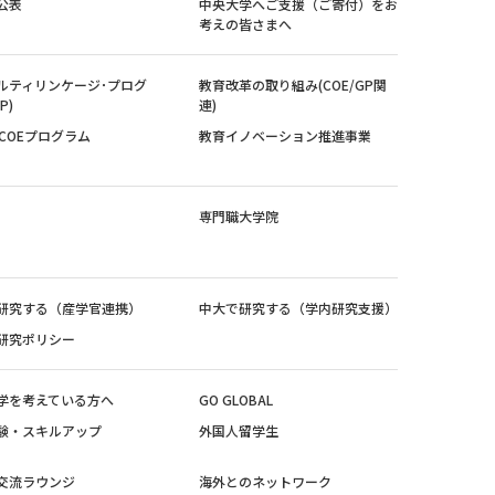
公表
中央大学へご支援（ご寄付）をお
考えの皆さまへ
ルティリンケージ･プログ
教育改革の取り組み(COE/GP関
P)
連)
紀COEプログラム
教育イノベーション推進事業
専門職大学院
研究する（産学官連携）
中大で研究する（学内研究支援）
研究ポリシー
学を考えている方へ
GO GLOBAL
験・スキルアップ
外国人留学生
交流ラウンジ
海外とのネットワーク