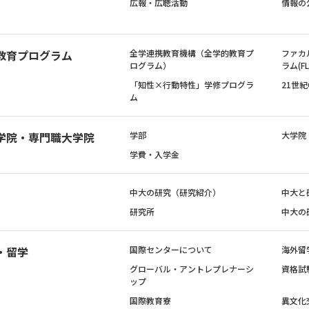
広報・広聴活動
情報の
教育プログラム
全学連携教育機構（全学的教育プ
ファカ
ログラム）
ラム(FL
「知性×行動特性」学修プログラ
21世
ム
学院・専門職大学院
学部
大学院
学費・入学金
中大の研究（研究紹介）
中大と
研究所
中大の
・留学
国際センターについて
海外留
グローバル・アントレプレナーシ
資格試
ップ
国際教育寮
異文化