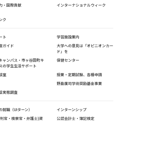
力・国際貢献
インターナショナルウィーク
ンク
ート
学習施設案内
座ガイド
大学への意見は「オピニオンカー
ド」を
キャンパス・市ヶ谷田町キ
保健センター
スの学生生活サポート
談室
授業・定期試験、各種申請
野島廣司学術奨励基金事業
活実態調査
の就職（UIターン）
インターンシップ
裁判官・検察官・弁護士)資
公認会計士・簿記検定