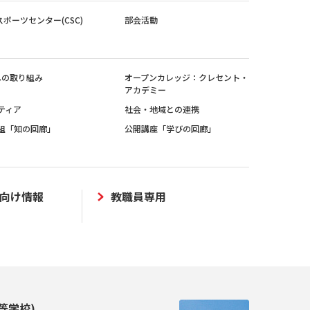
スポーツセンター(CSC)
部会活動
sへの取り組み
オープンカレッジ：クレセント・
アカデミー
ティア
社会・地域との連携
組「知の回廊」
公開講座「学びの回廊」
向け情報
教職員専用
等学校)