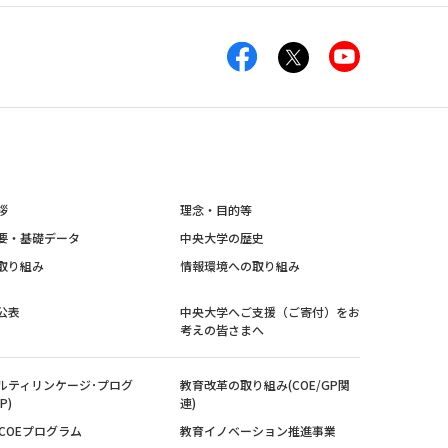
拶
理念・目的等
要・基礎データ
中央大学の歴史
取り組み
情報環境への取り組み
公表
中央大学へご支援（ご寄付）をお
考えの皆さまへ
ルティリンケージ･プログ
教育改革の取り組み(COE/GP関
P)
連)
紀COEプログラム
教育イノベーション推進事業