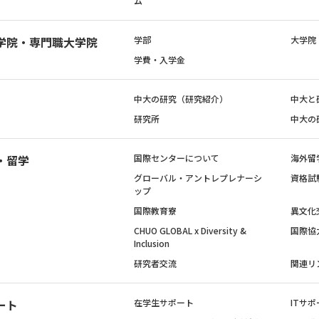
ム
学院・専門職大学院
学部
大学院
学費・入学金
中大の研究（研究紹介）
中大と
研究所
中大の
・留学
国際センターについて
海外留
グローバル・アントレプレナーシ
資格試
ップ
国際教育寮
異文化
CHUO GLOBAL x Diversity &
国際協
Inclusion
研究者交流
関連リ
ート
在学生サポート
ITサポ