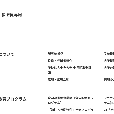
教職員専用
について
理事長挨拶
学長挨
役員・役職者紹介
大学概
学校法人中央大学 中長期事業計
大学の
画
広報・広聴活動
情報の
教育プログラム
全学連携教育機構（全学的教育プ
ファカ
ログラム）
ラム(FL
「知性×行動特性」学修プログラ
21世