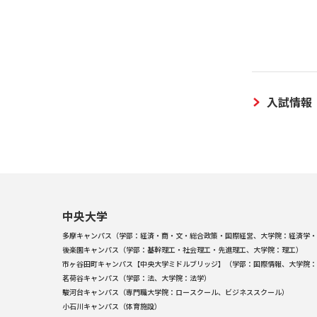
入試情報
中央大学
多摩キャンパス（学部：経済・商・文・総合政策・国際経営、大学院：経済学・
後楽園キャンパス（学部：基幹理工・社会理工・先進理工、大学院：理工）
市ヶ谷田町キャンパス【中央大学ミドルブリッジ】（学部：国際情報、大学院：
茗荷谷キャンパス（学部：法、大学院：法学）
駿河台キャンパス（専門職大学院：ロースクール、ビジネススクール）
小石川キャンパス（体育施設）