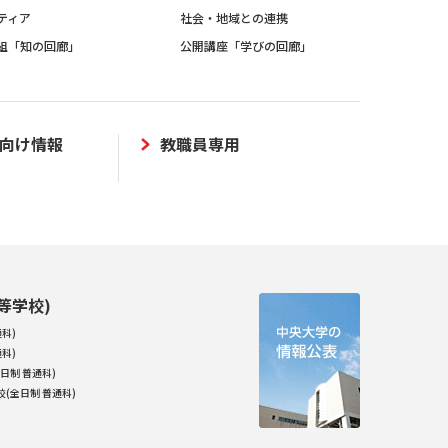
ティア
社会・地域との連携
組「知の回廊」
公開講座「学びの回廊」
向け情報
教職員専用
等学校)
科)
科)
日制 普通科)
(全日制 普通科)