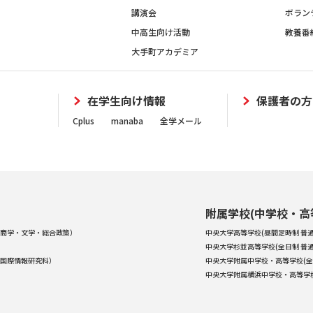
講演会
ボラン
中高生向け活動
教養番
大手町アカデミア
在学生向け情報
保護者の方
Cplus
manaba
全学メール
附属学校(中学校・高
商学・文学・総合政策）
中央大学高等学校(昼間定時制 普通
中央大学杉並高等学校(全日制 普通
国際情報研究科）
中央大学附属中学校・高等学校(全
中央大学附属横浜中学校・高等学校