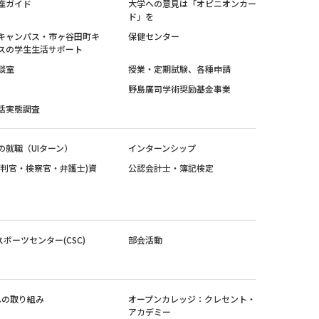
座ガイド
大学への意見は「オピニオンカー
ド」を
キャンパス・市ヶ谷田町キ
保健センター
スの学生生活サポート
談室
授業・定期試験、各種申請
野島廣司学術奨励基金事業
活実態調査
の就職（UIターン）
インターンシップ
裁判官・検察官・弁護士)資
公認会計士・簿記検定
スポーツセンター(CSC)
部会活動
sへの取り組み
オープンカレッジ：クレセント・
アカデミー