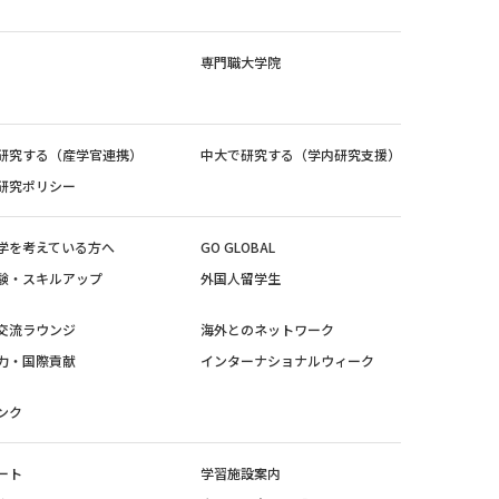
専門職大学院
研究する（産学官連携）
中大で研究する（学内研究支援）
研究ポリシー
学を考えている方へ
GO GLOBAL
験・スキルアップ
外国人留学生
交流ラウンジ
海外とのネットワーク
力・国際貢献
インターナショナルウィーク
ンク
ート
学習施設案内