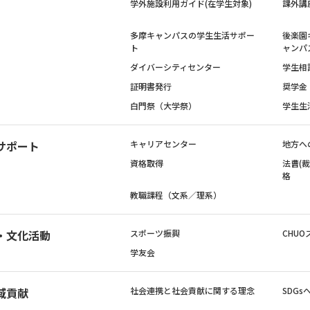
学外施設利用ガイド(在学生対象)
課外講
多摩キャンパスの学生生活サポー
後楽園
ト
ャンパ
ダイバーシティセンター
学生相
証明書発行
奨学金
白門祭（大学祭）
学生生
サポート
キャリアセンター
地方へ
資格取得
法曹(
格
教職課程（文系／理系）
・文化活動
スポーツ振興
CHUO
学友会
域貢献
社会連携と社会貢献に関する理念
SDG