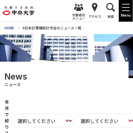
対象者別
Menu
アクセス
検索
メニュー
HOME
#日本計算機統計学会のニュース一覧
News
ニュース
年
月
で
絞
り