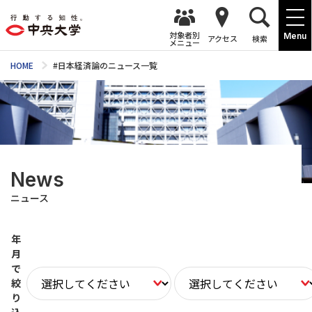
対象者別
Menu
アクセス
検索
メニュー
HOME
#日本経済論のニュース一覧
News
ニュース
年
月
で
絞
り