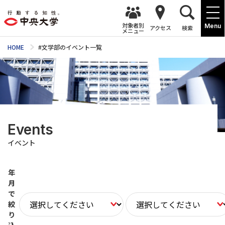
対象者別
Menu
アクセス
検索
メニュー
HOME
#文学部のイベント一覧
Events
イベント
年
月
で
絞
り