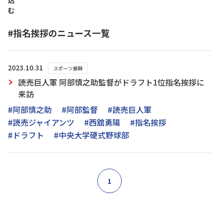
込
む
#指名挨拶のニュース一覧
2023.10.31
スポーツ振興
読売巨人軍 阿部慎之助監督がドラフト1位指名挨拶に
来訪
#阿部慎之助
#阿部監督
#読売巨人軍
#読売ジャイアンツ
#西舘勇陽
#指名挨拶
#ドラフト
#中央大学硬式野球部
1