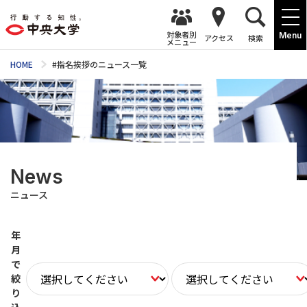
対象者別
Menu
アクセス
検索
メニュー
HOME
#指名挨拶のニュース一覧
News
ニュース
年
月
で
絞
り