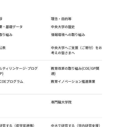
拶
理念・目的等
要・基礎データ
中央大学の歴史
取り組み
情報環境への取り組み
公表
中央大学へご支援（ご寄付）をお
考えの皆さまへ
ルティリンケージ･プログ
教育改革の取り組み(COE/GP関
P)
連)
紀COEプログラム
教育イノベーション推進事業
専門職大学院
研究する（産学官連携）
中大で研究する（学内研究支援）