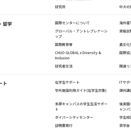
研究所
中大の
・留学
国際センターについて
海外留
グローバル・アントレプレナーシ
資格試
ップ
国際教育寮
異文化
CHUO GLOBAL x Diversity &
国際協
Inclusion
研究者交流
関連リ
ート
在学生サポート
ITサポ
学外施設利用ガイド(在学生対象)
課外講
多摩キャンパスの学生生活サポー
後楽園
ト
ャンパ
ダイバーシティセンター
学生相
証明書発行
奨学金