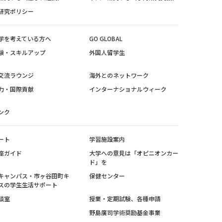
研究ポリシー
学を考えている方へ
GO GLOBAL
験・スキルアップ
外国人留学生
交流ラウンジ
海外とのネットワーク
力・国際貢献
インターナショナルウィーク
ンク
ート
学習施設案内
座ガイド
大学への意見は「オピニオンカー
ド」を
キャンパス・市ヶ谷田町キ
保健センター
スの学生生活サポート
談室
授業・定期試験、各種申請
野島廣司学術奨励基金事業