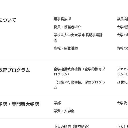
について
理事長挨拶
学長挨
役員・役職者紹介
大学概
学校法人中央大学 中長期事業計
大学の
画
広報・広聴活動
情報の
教育プログラム
全学連携教育機構（全学的教育プ
ファカ
ログラム）
ラム(FL
「知性×行動特性」学修プログラ
21世
ム
学院・専門職大学院
学部
大学院
学費・入学金
中大の研究（研究紹介）
中大と