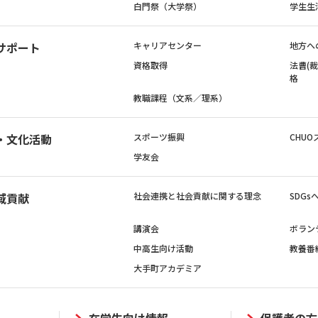
白門祭（大学祭）
学生生
サポート
キャリアセンター
地方へ
資格取得
法曹(
格
教職課程（文系／理系）
・文化活動
スポーツ振興
CHUO
学友会
域貢献
社会連携と社会貢献に関する理念
SDG
講演会
ボラン
中高生向け活動
教養番
大手町アカデミア
在学生向け情報
保護者の方