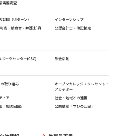
活実態調査
の就職（UIターン）
インターンシップ
裁判官・検察官・弁護士)資
公認会計士・簿記検定
スポーツセンター(CSC)
部会活動
sへの取り組み
オープンカレッジ：クレセント・
アカデミー
ティア
社会・地域との連携
組「知の回廊」
公開講座「学びの回廊」
向け情報
教職員専用