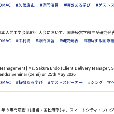
OMAC
#久徳康史
#専門演習
#特徴ある学び
#ゲスト
日本人間工学会第67回大会において、国際経営学部生が研究発
OMAC
#中村潤
#専門演習
#研究発表
#躍動する国際
l Management] Ms. Sakura Endo (Client Delivery Manager, S
hendra Seminar (zemi) on 25th May 2026
OMAC
#特徴ある学び
#ゲストスピーカー
#シング マ
３年の専門演習Ⅱ(担当：国松麻季)は、スマートシティ・プロ