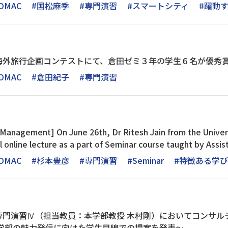
OMAC
#国松麻季
#専門演習
#スマートシティ
#躍動
海外旅行企画コンテストにて、倉田ゼミ３年の学生６名が優秀
OMAC
#倉田紀子
#専門演習
l Management] On June 26th, Dr Ritesh Jain from the Univer
l online lecture as a part of Seminar course taught by Ass
OMAC
#杉本豊彦
#専門演習
#Seminar
#特徴ある学び
専門演習Ⅳ（担当教員：本学部教授 木村剛）においてコンサル
～学部の魅力発信に向けた学生目線での提案を発表～