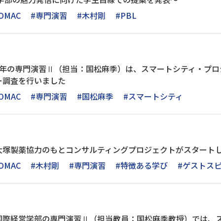
OMAC
#専門演習
#木村剛
#PBL
3年の専門演習Ⅱ（担当：国松麻季）は、スマートシティ・プロ
ー調査を行いました
OMAC
#専門演習
#国松麻季
#スマートシティ
大塚製薬協力のもとコンサルティングプロジェクトがスタート
OMAC
#木村剛
#専門演習
#特徴ある学び
#ゲストス
国際経営学部の専門演習Ⅱ（担当教員：国松麻季教授）では、