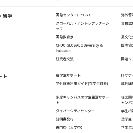
・留学
国際センターについて
海外留
グローバル・アントレプレナーシ
資格試
ップ
国際教育寮
異文化
CHUO GLOBAL x Diversity &
国際協
Inclusion
研究者交流
関連リ
ート
在学生サポート
ITサポ
学外施設利用ガイド(在学生対象)
課外講
多摩キャンパスの学生生活サポー
後楽園
ト
ャンパ
ダイバーシティセンター
学生相
証明書発行
奨学金
白門祭（大学祭）
学生生