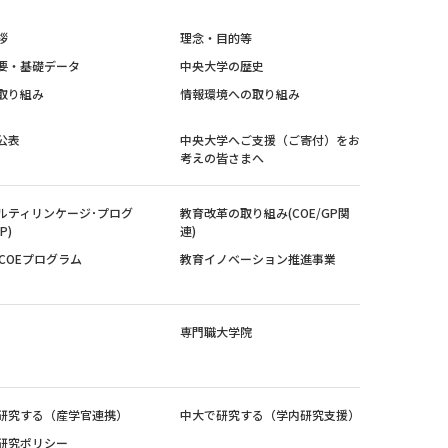
拶
理念・目的等
要・基礎データ
中央大学の歴史
取り組み
情報環境への取り組み
公表
中央大学へご支援（ご寄付）をお
考えの皆さまへ
ルティリンケージ･プログ
教育改革の取り組み(COE/GP関
P)
連)
紀COEプログラム
教育イノベーション推進事業
専門職大学院
研究する（産学官連携）
中大で研究する（学内研究支援）
研究ポリシー