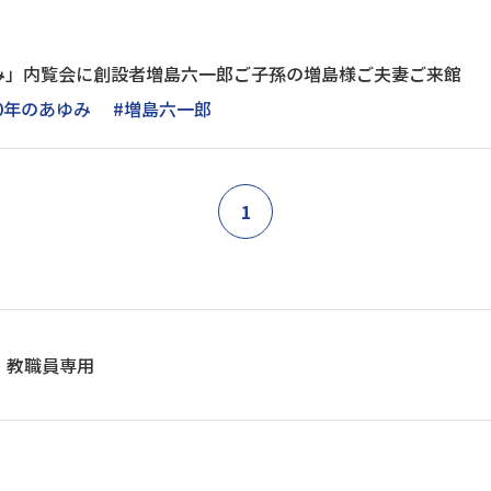
み」内覧会に創設者増島六一郎ご子孫の増島様ご夫妻ご来館
40年のあゆみ
#増島六一郎
1
教職員専用