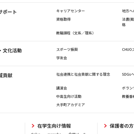
サポート
キャリアセンター
地方へ
資格取得
法曹(
格
教職課程（文系／理系）
・文化活動
スポーツ振興
CHUO
学友会
域貢献
社会連携と社会貢献に関する理念
SDG
講演会
ボラン
中高生向け活動
教養番
大手町アカデミア
在学生向け情報
保護者の方