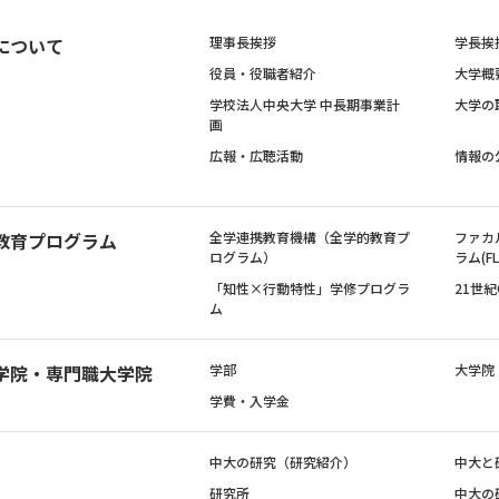
について
理事長挨拶
学長挨
役員・役職者紹介
大学概
学校法人中央大学 中長期事業計
大学の
画
広報・広聴活動
情報の
教育プログラム
全学連携教育機構（全学的教育プ
ファカ
ログラム）
ラム(FL
「知性×行動特性」学修プログラ
21世
ム
学院・専門職大学院
学部
大学院
学費・入学金
中大の研究（研究紹介）
中大と
研究所
中大の