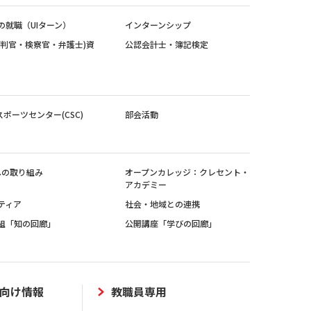
の就職（UIターン）
インターンシップ
裁判官・検察官・弁護士)資
公認会計士・簿記検定
スポーツセンター(CSC)
部会活動
sへの取り組み
オープンカレッジ：クレセント・
アカデミー
ティア
社会・地域との連携
組「知の回廊」
公開講座「学びの回廊」
向け情報
教職員専用