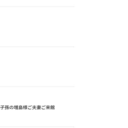
ご子孫の増島様ご夫妻ご来館