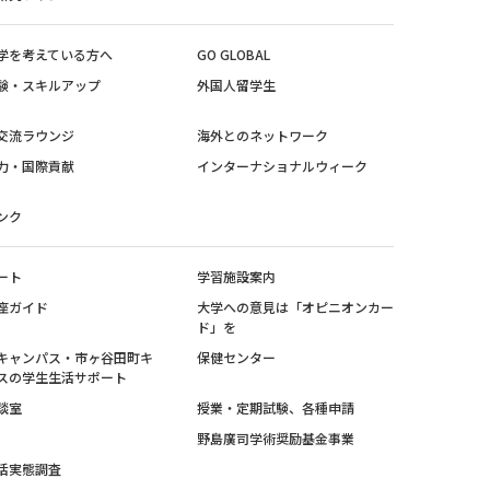
学を考えている方へ
GO GLOBAL
験・スキルアップ
外国人留学生
交流ラウンジ
海外とのネットワーク
力・国際貢献
インターナショナルウィーク
ンク
ート
学習施設案内
座ガイド
大学への意見は「オピニオンカー
ド」を
キャンパス・市ヶ谷田町キ
保健センター
スの学生生活サポート
談室
授業・定期試験、各種申請
野島廣司学術奨励基金事業
活実態調査