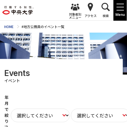
対象者別
Menu
アクセス
検索
メニュー
HOME
#地方公務員のイベント一覧
Events
イベント
年
月
で
絞
り