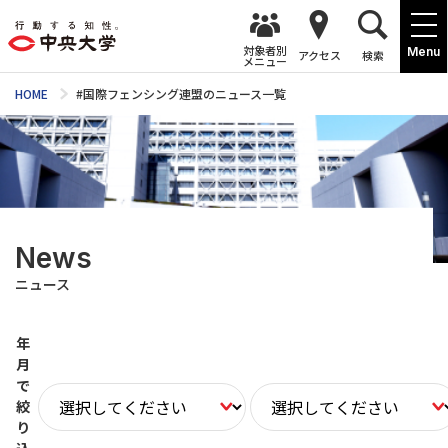
対象者別
Menu
アクセス
検索
メニュー
HOME
#国際フェンシング連盟のニュース一覧
News
ニュース
年
月
で
絞
り