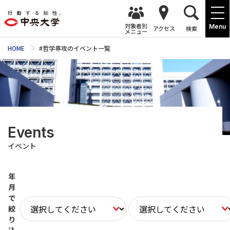
対象者別
Menu
アクセス
検索
メニュー
HOME
#哲学専攻のイベント一覧
Events
イベント
年
月
で
絞
り