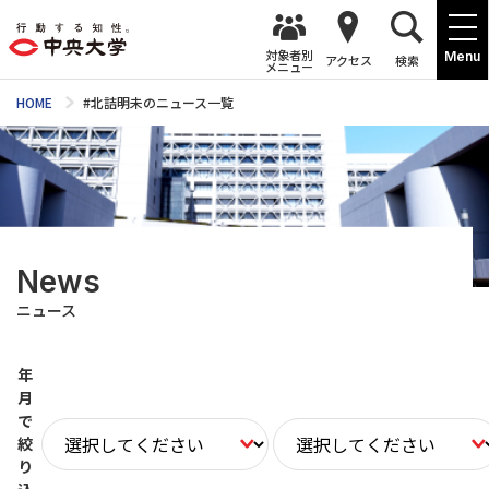
対象者別
Menu
アクセス
検索
メニュー
HOME
#北詰明未のニュース一覧
News
ニュース
年
月
で
絞
り