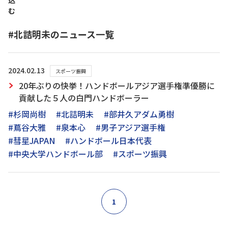
込
む
#北詰明未のニュース一覧
2024.02.13
スポーツ振興
20年ぶりの快挙！ハンドボールアジア選手権準優勝に
貢献した５人の白門ハンドボーラー
#杉岡尚樹
#北詰明未
#部井久アダム勇樹
#蔦谷大雅
#泉本心
#男子アジア選手権
#彗星JAPAN
#ハンドボール日本代表
#中央大学ハンドボール部
#スポーツ振興
1