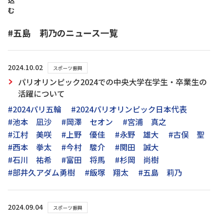
込
む
#五島 莉乃のニュース一覧
2024.10.02
スポーツ振興
パリオリンピック2024での中央大学在学生・卒業生の
活躍について
#2024パリ五輪
#2024パリオリンピック日本代表
#池本 凪沙
#岡澤 セオン
#宮浦 真之
#江村 美咲
#上野 優佳
#永野 雄大
#古俣 聖
#西本 拳太
#今村 駿介
#関田 誠大
#石川 祐希
#富田 将馬
#杉岡 尚樹
#部井久アダム勇樹
#飯塚 翔太
#五島 莉乃
2024.09.04
スポーツ振興