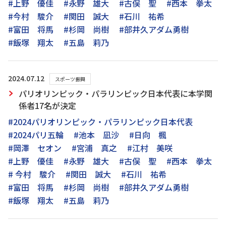
#上野 優佳
#永野 雄大
#古俣 聖
#西本 拳太
#今村 駿介
#関田 誠大
#石川 祐希
#富田 将馬
#杉岡 尚樹
#部井久アダム勇樹
#飯塚 翔太
#五島 莉乃
2024.07.12
スポーツ振興
パリオリンピック・パラリンピック日本代表に本学関
係者17名が決定
#2024パリオリンピック・パラリンピック日本代表
#2024パリ五輪
#池本 凪沙
#日向 楓
#岡澤 セオン
#宮浦 真之
#江村 美咲
#上野 優佳
#永野 雄大
#古俣 聖
#西本 拳太
# 今村 駿介
#関田 誠大
#石川 祐希
#富田 将馬
#杉岡 尚樹
#部井久アダム勇樹
#飯塚 翔太
#五島 莉乃