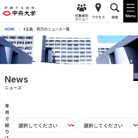
対象者別
Menu
アクセス
検索
メニュー
HOME
#五島 莉乃のニュース一覧
News
ニュース
年
月
で
絞
り