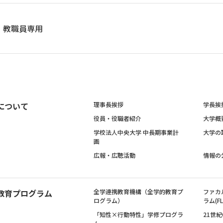
教職員専用
について
理事長挨拶
学長挨
役員・役職者紹介
大学概
学校法人中央大学 中長期事業計
大学の
画
広報・広聴活動
情報の
教育プログラム
全学連携教育機構（全学的教育プ
ファカ
ログラム）
ラム(FL
「知性×行動特性」学修プログラ
21世