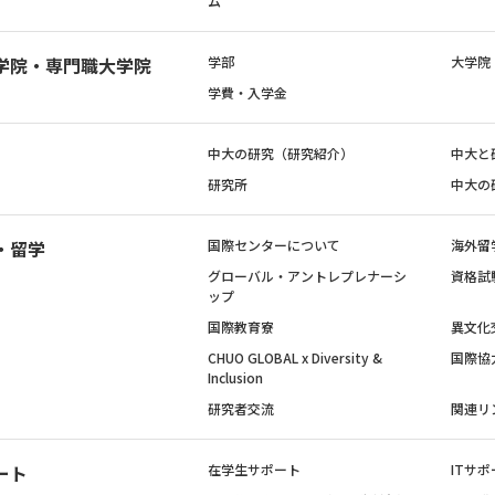
ム
学院・専門職大学院
学部
大学院
学費・入学金
中大の研究（研究紹介）
中大と
研究所
中大の
・留学
国際センターについて
海外留
グローバル・アントレプレナーシ
資格試
ップ
国際教育寮
異文化
CHUO GLOBAL x Diversity &
国際協
Inclusion
研究者交流
関連リ
ート
在学生サポート
ITサポ