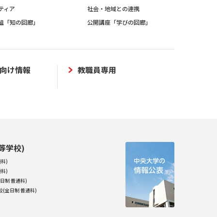
ティア
社会・地域との連携
組「知の回廊」
公開講座「学びの回廊」
向け情報
教職員専用
等学校)
科)
科)
日制 普通科)
(全日制 普通科)