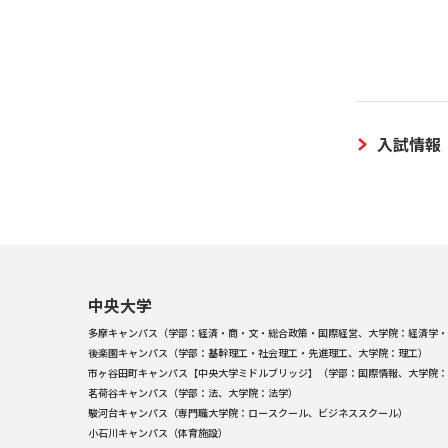
入試情報
中央大学
多摩キャンパス（学部：経済・商・文・総合政策・国際経営、大学院：経済学・
後楽園キャンパス（学部：基幹理工・社会理工・先進理工、大学院：理工）
市ヶ谷田町キャンパス【中央大学ミドルブリッジ】（学部：国際情報、大学院：
茗荷谷キャンパス（学部：法、大学院：法学）
駿河台キャンパス（専門職大学院：ロースクール、ビジネススクール）
小石川キャンパス（体育施設）