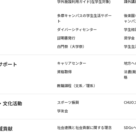
学外施設利用ガイド(在学生対象)
課外講
多摩キャンパスの学生生活サポー
後楽園
ト
ャンパ
ダイバーシティセンター
学生相
証明書発行
奨学金
白門祭（大学祭）
学生生
サポート
キャリアセンター
地方へ
資格取得
法曹(
格
教職課程（文系／理系）
・文化活動
スポーツ振興
CHUO
学友会
域貢献
社会連携と社会貢献に関する理念
SDG