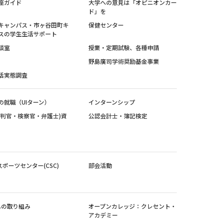
座ガイド
大学への意見は「オピニオンカー
ド」を
キャンパス・市ヶ谷田町キ
保健センター
スの学生生活サポート
談室
授業・定期試験、各種申請
野島廣司学術奨励基金事業
活実態調査
の就職（UIターン）
インターンシップ
裁判官・検察官・弁護士)資
公認会計士・簿記検定
スポーツセンター(CSC)
部会活動
sへの取り組み
オープンカレッジ：クレセント・
アカデミー