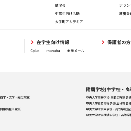
講演会
ボラン
中高生向け活動
教養番
大手町アカデミア
在学生向け情報
保護者の方
Cplus
manaba
全学メール
附属学校(中学校・高
商学・文学・総合政策）
中央大学高等学校(昼間定時制 普通
中央大学杉並高等学校(全日制 普通
国際情報研究科）
中央大学附属中学校・高等学校(全
中央大学附属横浜中学校・高等学校