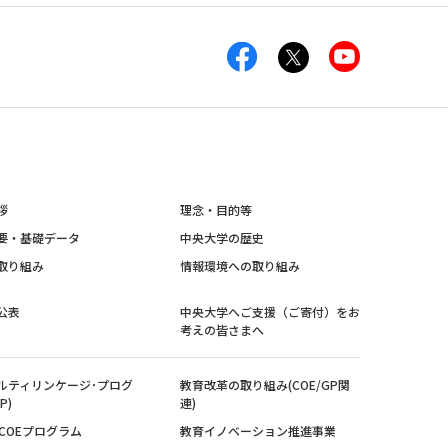
拶
理念・目的等
要・基礎データ
中央大学の歴史
取り組み
情報環境への取り組み
公表
中央大学へご支援（ご寄付）をお
考えの皆さまへ
ルティリンケージ･プログ
教育改革の取り組み(COE/GP関
P)
連)
紀COEプログラム
教育イノベーション推進事業