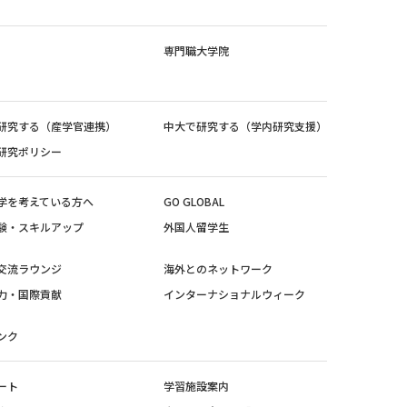
専門職大学院
研究する（産学官連携）
中大で研究する（学内研究支援）
研究ポリシー
学を考えている方へ
GO GLOBAL
験・スキルアップ
外国人留学生
交流ラウンジ
海外とのネットワーク
力・国際貢献
インターナショナルウィーク
ンク
ート
学習施設案内