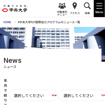
対象者別
Menu
アクセス
検索
メニュー
HOME
#中央大学FLP国際協力プログラムのニュース一覧
News
ニュース
年
月
で
絞
り